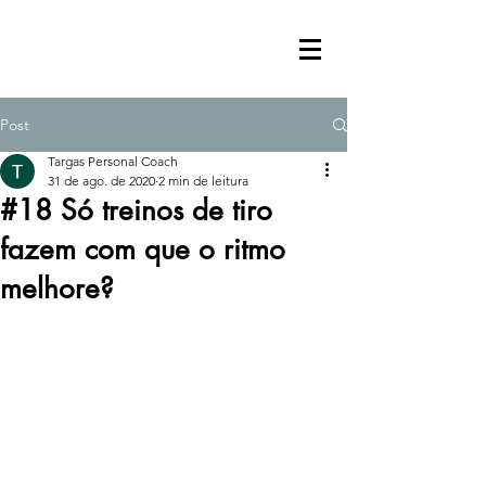
Post
Targas Personal Coach
31 de ago. de 2020
2 min de leitura
#18 Só treinos de tiro
fazem com que o ritmo
melhore?