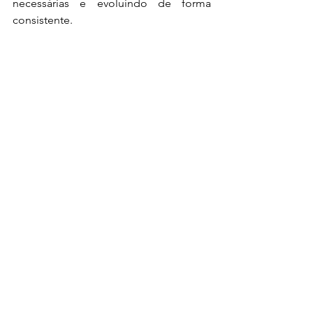
necessárias e evoluindo de forma 
consistente.
Vamos melhorar com consistência!
Fábio Targas Gonçalves 
CREF: 091562-G/SP
TARGAS PERSONAL COACH - 
ASSESSORIA ESPORTIVA  
Ver tudo
Posts recentes